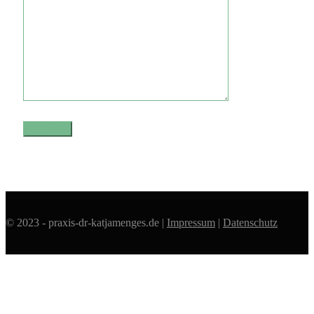
© 2023 - praxis-dr-katjamenges.de |
Impressum
|
Datenschutz