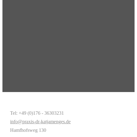
Tel: +49 (0)176 - 36303231
info@praxis-dr-katjamenges.de
Hamfhofsweg 130