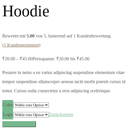
Hoodie
Bewertet mit
5.00
von 5, basierend auf
1
Kundenbewertung
(
1
Kundenrezension)
₹
20.00
–
₹
45.00
Preisspanne: ₹20.00 bis ₹45.00
Posuere in netus a eu varius adipiscing suspendisse elementum vitae
tempor suspendisse ullamcorper aenean taciti morbi potenti cursus id
tortor. Cursus nulla consectetur a eros adipiscing scelerisque.
Color
Logo
Zurücksetzen
In den Warenkorb