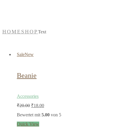
Text
HOME
SHOP
Text
Sale
New
Beanie
Accessories
Ursprünglicher
Aktueller
₹
20.00
₹
18.00
Preis
Preis
Bewertet mit
5.00
von 5
war:
ist:
Quick View