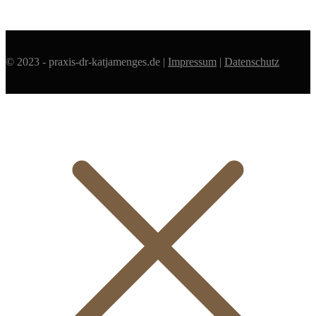
© 2023 - praxis-dr-katjamenges.de |
Impressum
|
Datenschutz