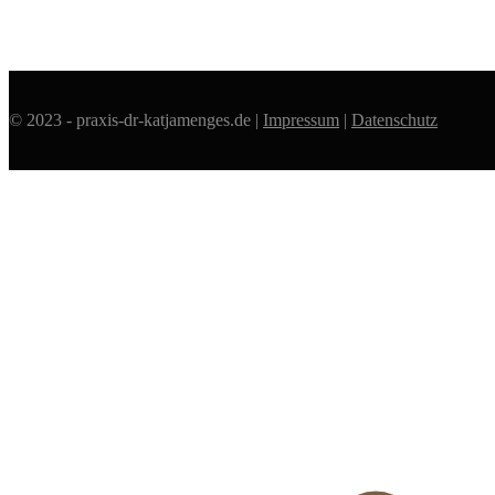
© 2023 - praxis-dr-katjamenges.de |
Impressum
|
Datenschutz