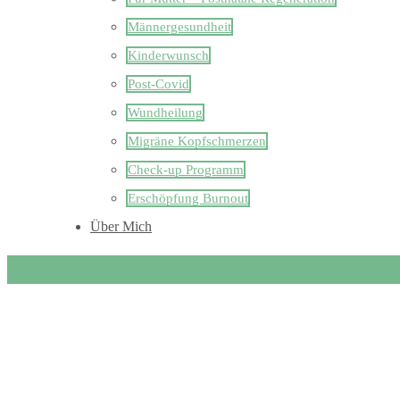
Männergesundheit
Kinderwunsch
Post-Covid
Wundheilung
Migräne Kopfschmerzen
Check-up Programm
Erschöpfung Burnout
Über Mich
test tst