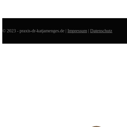
© 2023 - praxis-dr-katjamenges.de |
Impressum
|
Datenschutz