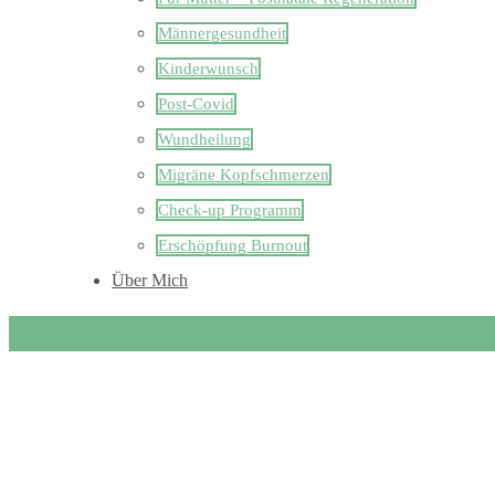
Männergesundheit
Kinderwunsch
Post-Covid
Wundheilung
Migräne Kopfschmerzen
Check-up Programm
Erschöpfung Burnout
Über Mich
suresh chenji