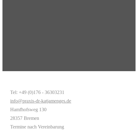
Tel: +49 (0)176 - 36303231
info@praxis-dr-katjamenges.de
Hamfhofsweg 130
28357 Bremen
Termine nach Vereinbarung