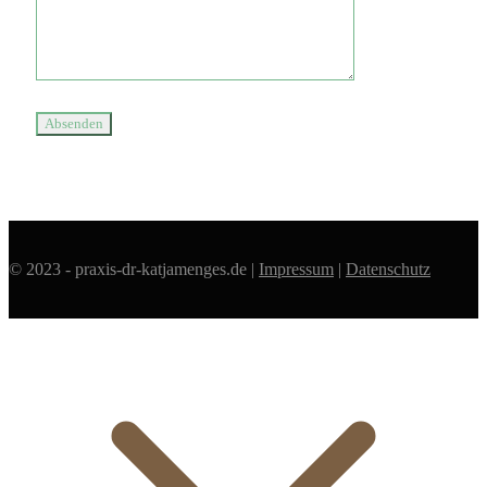
© 2023 - praxis-dr-katjamenges.de |
Impressum
|
Datenschutz