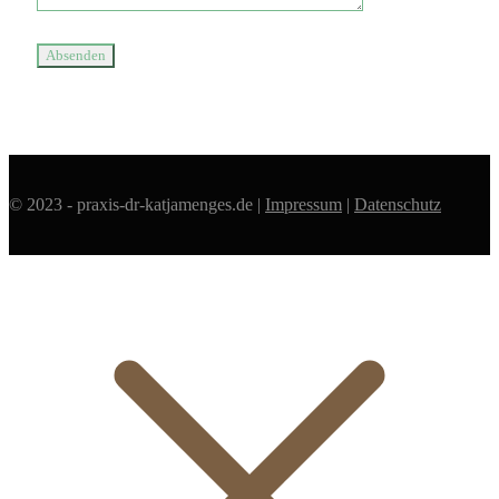
© 2023 - praxis-dr-katjamenges.de |
Impressum
|
Datenschutz