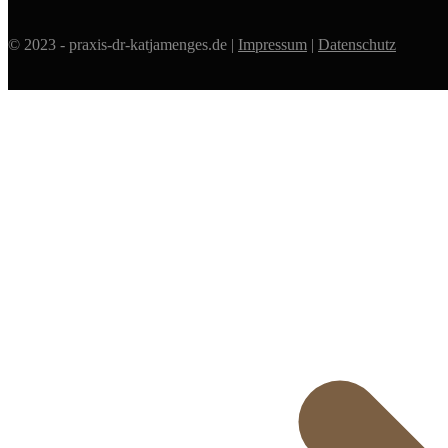
© 2023 - praxis-dr-katjamenges.de |
Impressum
|
Datenschutz