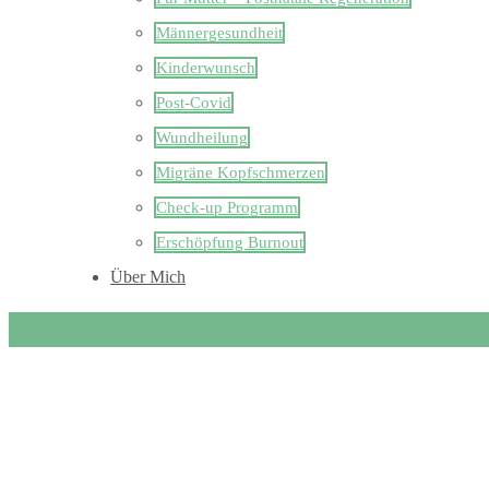
Männergesundheit
Kinderwunsch
Post-Covid
Wundheilung
Migräne Kopfschmerzen
Check-up Programm
Erschöpfung Burnout
Über Mich
GOpal