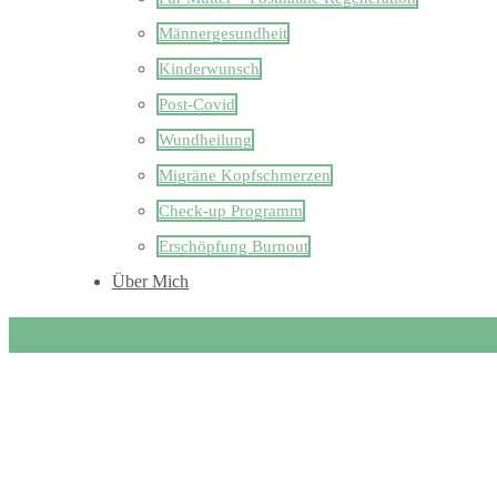
Männergesundheit
Kinderwunsch
Post-Covid
Wundheilung
Migräne Kopfschmerzen
Check-up Programm
Erschöpfung Burnout
Über Mich
Blog