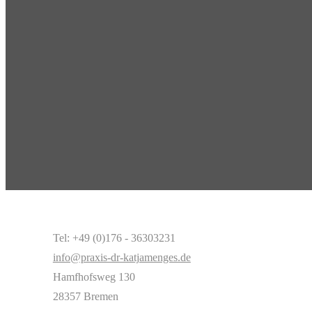
Tel: +49 (0)176 - 36303231
info@praxis-dr-katjamenges.de
Hamfhofsweg 130
28357 Bremen